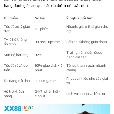
hàng đánh giá cao qua các ưu điểm nổi bật như:
Ưu điểm
Số liệu
Ý nghĩa nổi bật
Tốc độ xử lý giao
Nhanh, giảm thời gian chờ
< 3 phút
dịch
đợi
Tỷ lệ hệ thống
99,95% uptime
Gần như không gián đoạn
ổn định
Trải nghiệm luôn được
Mức độ hài lòng
92%
đánh giá cao
Tốc độ rút/nạp
95% giao dịch < 5
Tối ưu thanh toán nhanh
tiền
phút
chóng
Phục vụ nhiều nhu cầu giải
Đa dạng trò chơi
1.000+ game
trí
Hỗ trợ khách
24/7, phản hồi <
Dịch vụ nhanh và liên tục
hàng
1 phút