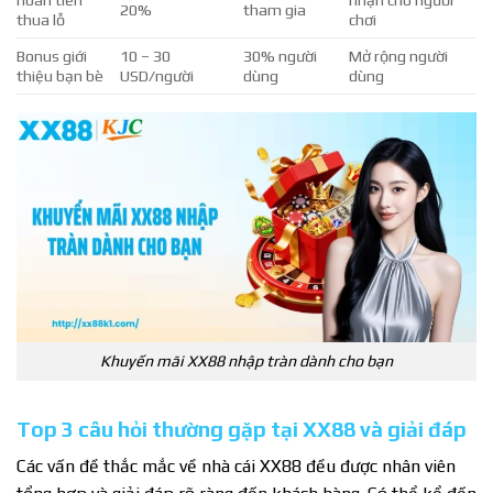
hoàn tiền
nhận cho người
20%
tham gia
thua lỗ
chơi
Bonus giới
10 – 30
30% người
Mở rộng người
thiệu bạn bè
USD/người
dùng
dùng
Khuyến mãi XX88 nhập tràn dành cho bạn
Top 3 câu hỏi thường gặp tại XX88 và giải đáp
Các vấn đề thắc mắc về nhà cái XX88 đều được nhân viên