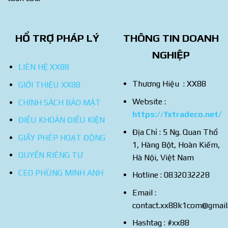
HỔ TRỢ PHÁP LÝ
THÔNG TIN DOANH
NGHIỆP
LIÊN HỆ XX88
Thương Hiệu : XX88
GIỚI THIỆU XX88
Website :
CHÍNH SÁCH BẢO MẬT
https://fxtradeco.net/
ĐIỀU KHOẢN ĐIỀU KIỆN
Địa Chỉ : 5 Ng. Quan Thổ
GIẤY PHÉP HOẠT ĐỘNG
1, Hàng Bột, Hoàn Kiếm,
QUYỀN RIÊNG TƯ
Hà Nội, Việt Nam
CEO PHÙNG MINH ANH
Hotline : 0832032228
Email :
contact.xx88k1com@gmail
Hashtag : #xx88