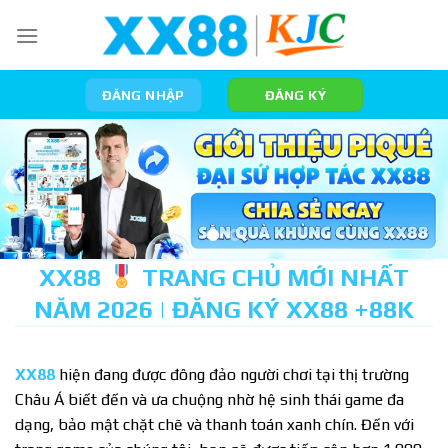
Skip
to
content
ĐĂNG NHẬP
ĐĂNG KÝ
XX88
TRANG CHỦ MỚI NHẤT
NĂM 2026 | ĐĂNG KÝ XX88 +88K
XX88
hiện đang được đông đảo người chơi tại thị trường
Châu Á biết đến và ưa chuộng nhờ hệ sinh thái game đa
dạng, bảo mật chặt chẽ và thanh toán xanh chín. Đến với