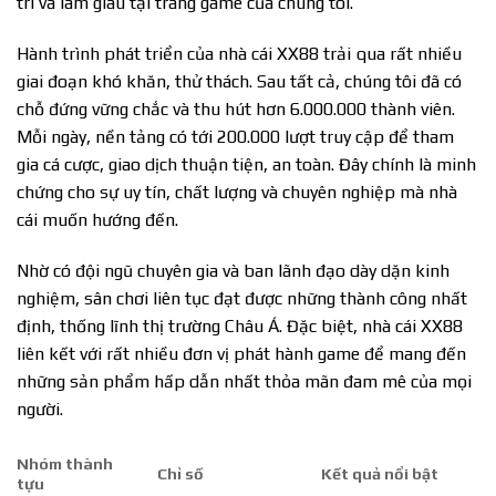
trí và làm giàu tại trang game của chúng tôi.
Hành trình phát triển của nhà cái XX88 trải qua rất nhiều
giai đoạn khó khăn, thử thách. Sau tất cả, chúng tôi đã có
chỗ đứng vững chắc và thu hút hơn 6.000.000 thành viên.
Mỗi ngày, nền tảng có tới 200.000 lượt truy cập để tham
gia cá cược, giao dịch thuận tiện, an toàn. Đây chính là minh
chứng cho sự uy tín, chất lượng và chuyên nghiệp mà nhà
cái muốn hướng đến.
Nhờ có đội ngũ chuyên gia và ban lãnh đạo dày dặn kinh
nghiệm, sân chơi liên tục đạt được những thành công nhất
định, thống lĩnh thị trường Châu Á. Đặc biệt, nhà cái XX88
liên kết với rất nhiều đơn vị phát hành game để mang đến
những sản phẩm hấp dẫn nhất thỏa mãn đam mê của mọi
người.
Nhóm thành
Chỉ số
Kết quả nổi bật
tựu