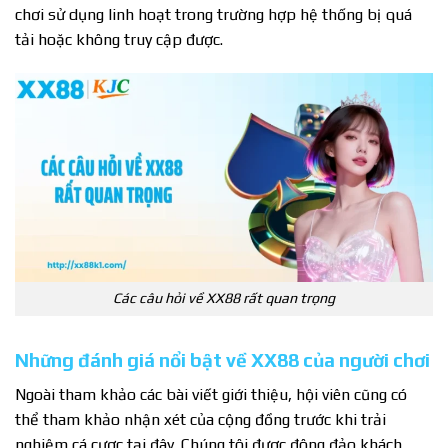
chơi sử dụng linh hoạt trong trường hợp hệ thống bị quá
tải hoặc không truy cập được.
Các câu hỏi về XX88 rất quan trọng
Những đánh giá nổi bật về XX88 của người chơi
Ngoài tham khảo các bài viết giới thiệu, hội viên cũng có
thể tham khảo nhận xét của cộng đồng trước khi trải
nghiệm cá cược tại đây. Chúng tôi được đông đảo khách