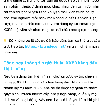
trang game của chúng tôi, bạn sẽ được tiếp cận hơn 1.000
sản phẩm thuộc 7 danh mục khác nhau. Bên cạnh đó, nhà
cái còn thường xuyên tặng khuyến mãi, kích thích người
chơi trải nghiệm mỗi ngày mà không lo hết tiền vốn. Đặc
biệt, nhân dịp đầu năm 2026, khi đăng ký tài khoản tại
XX88, hội viên sẽ nhận được ưu đãi chào mừng cực khủng.
Để không bỏ lỡ các ưu đãi hấp dẫn, bạn có thể truy cập
trực tiếp tại:
https://fxtradeco.net/
và trải nghiệm ngay
hôm nay.
Tổng hợp thông tin giới thiệu XX88 hàng đầu
thị trường
Nếu bạn đang tìm kiếm 1 sân chơi cá cược uy tín, chuyên
nghiệp, XX88 chính là lựa chọn hàng đầu. Ngay sau khi
thành lập từ năm 2025, nhà cái đã được cơ quan có thẩm
quyền chịu trách nhiệm cấp phép hợp pháp, quản lý mọi
dịch vụ và hoạt động. Vậy nên, bạn có thể yên tâm khi giải