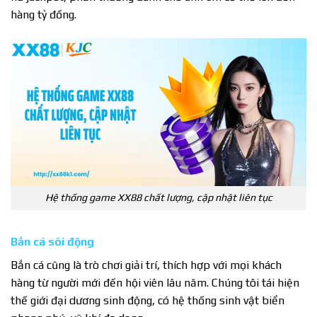
hàng tỷ đồng.
Hệ thống game XX88 chất lượng, cập nhật liên tục
Bắn cá sôi động
Bắn cá cũng là trò chơi giải trí, thích hợp với mọi khách
hàng từ người mới đến hội viên lâu năm. Chúng tôi tái hiện
thế giới đại dương sinh động, có hệ thống sinh vật biển